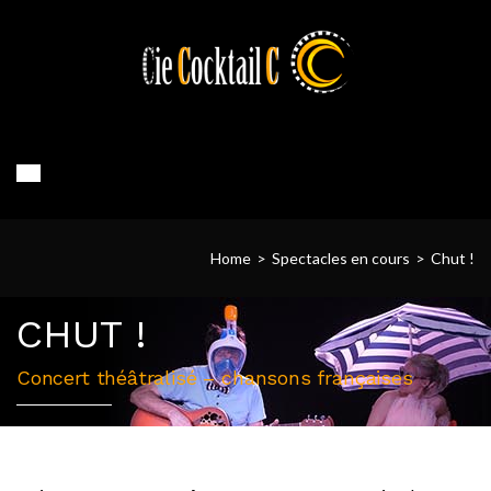
Home
>
Spectacles en cours
>
Chut !
CHUT !
Concert théâtralisé – chansons françaises