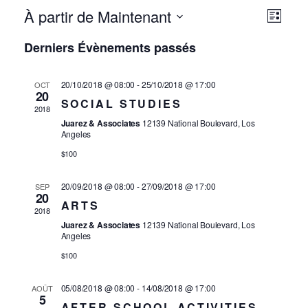
Rec
À partir de Maintenant
NA
Liste
Recherc
DE
Sélectionnez
et
Derniers Évènements passés
VU
une
navi
ÉV
date.
20/10/2018 @ 08:00
-
25/10/2018 @ 17:00
OCT
de
20
SOCIAL STUDIES
2018
vue
Juarez & Associates
12139 National Boulevard, Los
Angeles
Évè
$100
20/09/2018 @ 08:00
-
27/09/2018 @ 17:00
SEP
20
ARTS
2018
Juarez & Associates
12139 National Boulevard, Los
Angeles
$100
05/08/2018 @ 08:00
-
14/08/2018 @ 17:00
AOÛT
5
AFTER SCHOOL ACTIVITIES